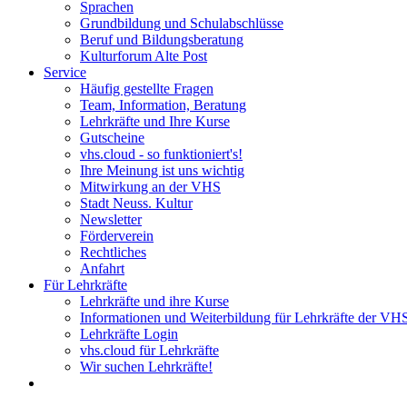
Sprachen
Grundbildung und Schulabschlüsse
Beruf und Bildungsberatung
Kulturforum Alte Post
Service
Häufig gestellte Fragen
Team, Information, Beratung
Lehrkräfte und Ihre Kurse
Gutscheine
vhs.cloud - so funktioniert's!
Ihre Meinung ist uns wichtig
Mitwirkung an der VHS
Stadt Neuss. Kultur
Newsletter
Förderverein
Rechtliches
Anfahrt
Für Lehrkräfte
Lehrkräfte und ihre Kurse
Informationen und Weiterbildung für Lehrkräfte der VH
Lehrkräfte Login
vhs.cloud für Lehrkräfte
Wir suchen Lehrkräfte!