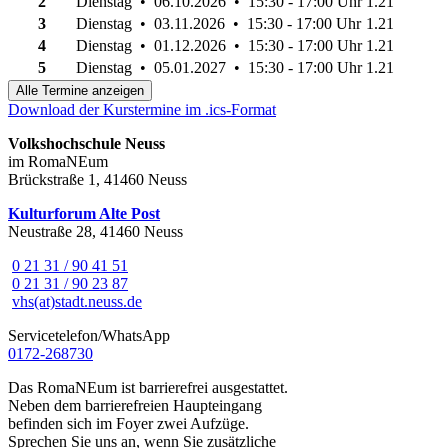
2
Dienstag • 06.10.2026 • 15:30 - 17:00 Uhr
1.21
3
Dienstag • 03.11.2026 • 15:30 - 17:00 Uhr
1.21
4
Dienstag • 01.12.2026 • 15:30 - 17:00 Uhr
1.21
5
Dienstag • 05.01.2027 • 15:30 - 17:00 Uhr
1.21
Alle Termine anzeigen
Download der Kurstermine im .ics-Format
Volkshochschule Neuss
im RomaNEum
Brückstraße 1, 41460 Neuss
Kulturforum Alte Post
Neustraße 28, 41460 Neuss
0 21 31 / 90 41 51
0 21 31 / 90 23 87
vhs(at)stadt.neuss.de
Servicetelefon/WhatsApp
0172-268730
Das RomaNEum ist barrierefrei ausgestattet.
Neben dem barrierefreien Haupteingang
befinden sich im Foyer zwei Aufzüge.
Sprechen Sie uns an, wenn Sie zusätzliche