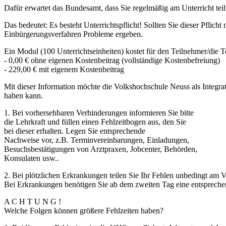
Dafür erwartet das Bundesamt, dass Sie regelmäßig am Unterricht te
Das bedeutet: Es besteht Unterrichtspflicht! Sollten Sie dieser Pflic
Einbürgerungsverfahren Probleme ergeben.
Ein Modul (100 Unterrichtseinheiten) kostet für den Teilnehmer/die T
- 0,00 € ohne eigenen Kostenbeitrag (vollständige Kostenbefreiung)
- 229,00 € mit eigenem Kostenbeitrag
Mit dieser Information möchte die Volkshochschule Neuss als Integra
haben kann.
1. Bei vorhersehbaren Verhinderungen informieren Sie bitte
die Lehrkraft und füllen einen Fehlzeitbogen aus, den Sie
bei dieser erhalten. Legen Sie entsprechende
Nachweise vor, z.B. Terminvereinbarungen, Einladungen,
Besuchsbestätigungen von Arztpraxen, Jobcenter, Behörden,
Konsulaten usw..
2. Bei plötzlichen Erkrankungen teilen Sie Ihr Fehlen unbedingt am V
Bei Erkrankungen benötigen Sie ab dem zweiten Tag eine entsprechen
A C H T U N G !
Welche Folgen können größere Fehlzeiten haben?