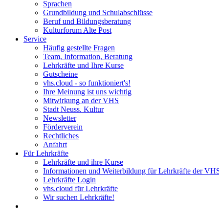
Sprachen
Grundbildung und Schulabschlüsse
Beruf und Bildungsberatung
Kulturforum Alte Post
Service
Häufig gestellte Fragen
Team, Information, Beratung
Lehrkräfte und Ihre Kurse
Gutscheine
vhs.cloud - so funktioniert's!
Ihre Meinung ist uns wichtig
Mitwirkung an der VHS
Stadt Neuss. Kultur
Newsletter
Förderverein
Rechtliches
Anfahrt
Für Lehrkräfte
Lehrkräfte und ihre Kurse
Informationen und Weiterbildung für Lehrkräfte der VH
Lehrkräfte Login
vhs.cloud für Lehrkräfte
Wir suchen Lehrkräfte!