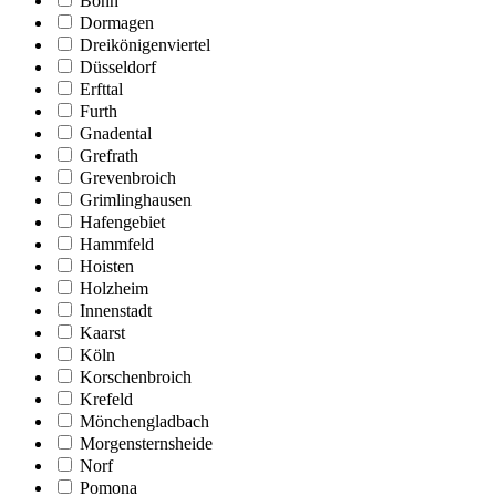
Bonn
Dormagen
Dreikönigenviertel
Düsseldorf
Erfttal
Furth
Gnadental
Grefrath
Grevenbroich
Grimlinghausen
Hafengebiet
Hammfeld
Hoisten
Holzheim
Innenstadt
Kaarst
Köln
Korschenbroich
Krefeld
Mönchengladbach
Morgensternsheide
Norf
Pomona