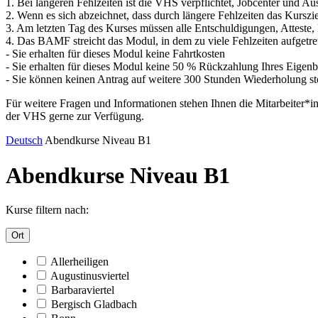
1. Bei längeren Fehlzeiten ist die VHS verpflichtet, Jobcenter und A
2. Wenn es sich abzeichnet, dass durch längere Fehlzeiten das Kursz
3. Am letzten Tag des Kurses müssen alle Entschuldigungen, Attest
4. Das BAMF streicht das Modul, in dem zu viele Fehlzeiten aufgetret
- Sie erhalten für dieses Modul keine Fahrtkosten
- Sie erhalten für dieses Modul keine 50 % Rückzahlung Ihres Eigenb
- Sie können keinen Antrag auf weitere 300 Stunden Wiederholung st
Für weitere Fragen und Informationen stehen Ihnen die Mitarbeiter*i
der VHS gerne zur Verfügung.
Deutsch
Abendkurse Niveau B1
Abendkurse Niveau B1
Kurse filtern nach:
Ort
Allerheiligen
Augustinusviertel
Barbaraviertel
Bergisch Gladbach