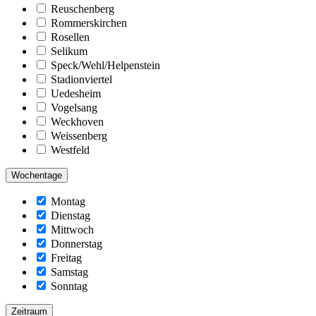
Reuschenberg
Rommerskirchen
Rosellen
Selikum
Speck/Wehl/Helpenstein
Stadionviertel
Uedesheim
Vogelsang
Weckhoven
Weissenberg
Westfeld
Wochentage
Montag
Dienstag
Mittwoch
Donnerstag
Freitag
Samstag
Sonntag
Zeitraum