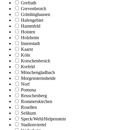
Grefrath
Grevenbroich
Grimlinghausen
Hafengebiet
Hammfeld
Hoisten
Holzheim
Innenstadt
Kaarst
Köln
Korschenbroich
Krefeld
Mönchengladbach
Morgensternsheide
Norf
Pomona
Reuschenberg
Rommerskirchen
Rosellen
Selikum
Speck/Wehl/Helpenstein
Stadionviertel