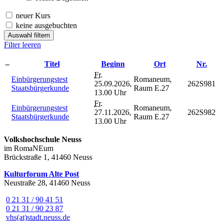
neuer Kurs
keine ausgebuchten
Auswahl filtern
Filter leeren
–
Titel
Beginn
Ort
Nr.
Fr.
Einbürgerungstest
Romaneum,
25.09.2026,
262S981
Staatsbürgerkunde
Raum E.27
13.00 Uhr
Fr.
Einbürgerungstest
Romaneum,
27.11.2026,
262S982
Staatsbürgerkunde
Raum E.27
13.00 Uhr
Volkshochschule Neuss
im RomaNEum
Brückstraße 1, 41460 Neuss
Kulturforum Alte Post
Neustraße 28, 41460 Neuss
0 21 31 / 90 41 51
0 21 31 / 90 23 87
vhs(at)stadt.neuss.de