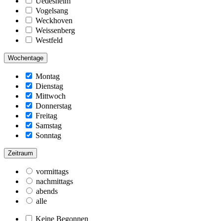
Uedesheim
Vogelsang
Weckhoven
Weissenberg
Westfeld
Wochentage
Montag
Dienstag
Mittwoch
Donnerstag
Freitag
Samstag
Sonntag
Zeitraum
vormittags
nachmittags
abends
alle
Keine Begonnen