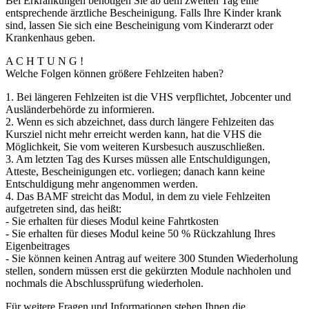
Bei Erkrankungen benötigen Sie ab dem zweiten Tag eine
entsprechende ärztliche Bescheinigung. Falls Ihre Kinder krank
sind, lassen Sie sich eine Bescheinigung vom Kinderarzt oder
Krankenhaus geben.
A C H T U N G !
Welche Folgen können größere Fehlzeiten haben?
1. Bei längeren Fehlzeiten ist die VHS verpflichtet, Jobcenter und
Ausländerbehörde zu informieren.
2. Wenn es sich abzeichnet, dass durch längere Fehlzeiten das
Kursziel nicht mehr erreicht werden kann, hat die VHS die
Möglichkeit, Sie vom weiteren Kursbesuch auszuschließen.
3. Am letzten Tag des Kurses müssen alle Entschuldigungen,
Atteste, Bescheinigungen etc. vorliegen; danach kann keine
Entschuldigung mehr angenommen werden.
4. Das BAMF streicht das Modul, in dem zu viele Fehlzeiten
aufgetreten sind, das heißt:
- Sie erhalten für dieses Modul keine Fahrtkosten
- Sie erhalten für dieses Modul keine 50 % Rückzahlung Ihres
Eigenbeitrages
- Sie können keinen Antrag auf weitere 300 Stunden Wiederholung
stellen, sondern müssen erst die gekürzten Module nachholen und
nochmals die Abschlussprüfung wiederholen.
Für weitere Fragen und Informationen stehen Ihnen die