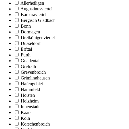
Allerheiligen
Augustinusviertel
Barbaraviertel
Bergisch Gladbach
Bonn
Dormagen
Dreikönigenviertel
Düsseldorf
Erfttal
Furth
Gnadental
Grefrath
Grevenbroich
Grimlinghausen
Hafengebiet
Hammfeld
Hoisten
Holzheim
Innenstadt
Kaarst
Köln
Korschenbroich