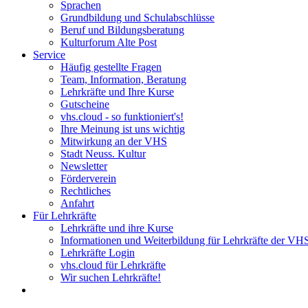
Sprachen
Grundbildung und Schulabschlüsse
Beruf und Bildungsberatung
Kulturforum Alte Post
Service
Häufig gestellte Fragen
Team, Information, Beratung
Lehrkräfte und Ihre Kurse
Gutscheine
vhs.cloud - so funktioniert's!
Ihre Meinung ist uns wichtig
Mitwirkung an der VHS
Stadt Neuss. Kultur
Newsletter
Förderverein
Rechtliches
Anfahrt
Für Lehrkräfte
Lehrkräfte und ihre Kurse
Informationen und Weiterbildung für Lehrkräfte der VH
Lehrkräfte Login
vhs.cloud für Lehrkräfte
Wir suchen Lehrkräfte!