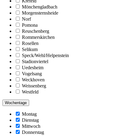
Krefeld
Mönchengladbach
Morgensternsheide
Norf
Pomona
Reuschenberg
Rommerskirchen
Rosellen
Selikum
Speck/Wehl/Helpenstein
Stadionviertel
Uedesheim
Vogelsang
Weckhoven
Weissenberg
Westfeld
Wochentage
Montag
Dienstag
Mittwoch
Donnerstag